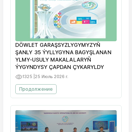
DÖWLET GARAŞSYZLYGYMYZYŇ
ŞANLY 35 ÝYLLYGYNA BAGYŞLANAN
YLMY-USULY MAKALALARYŇ
ÝYGYNDYSY ÇAPDAN ÇYKARYLDY
1325 |
25 Июль 2026 г.
Продолжение