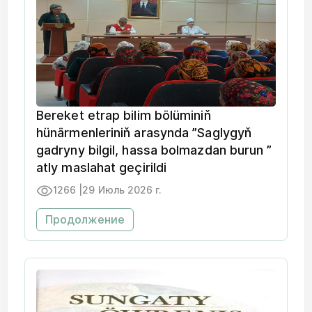
Bereket etrap bilim bölüminiň
hünärmenleriniň arasynda ”Saglygyň
gadryny bilgil, hassa bolmazdan burun ”
atly maslahat geçirildi
1266 |
29 Июль 2026 г.
Продолжение